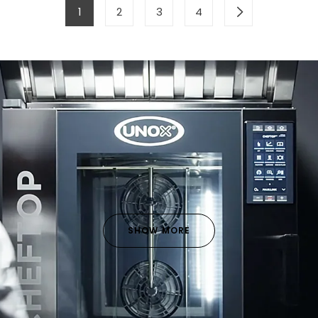
1
2
3
4
SHOW MORE