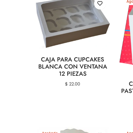
Ag
CAJA PARA CUPCAKES
BLANCA CON VENTANA
12 PIEZAS
C
Precio
$ 22.00
PAS
habitual