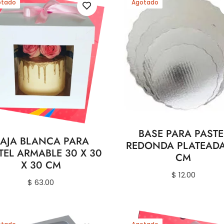
otado
Agotado
BASE PARA PASTE
AJA BLANCA PARA
REDONDA PLATEADA
TEL ARMABLE 30 X 30
CM
X 30 CM
Precio
$ 12.00
Precio
$ 63.00
habitual
habitual