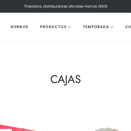
Theodora, distribuidores oficiales Hornos UNOX
HORNOS
PRODUCTOS
TEMPORADA
C
TODO:
CAJAS