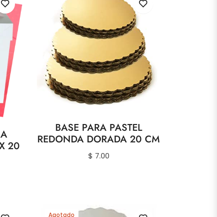
BASE PARA PASTEL
RA
REDONDA DORADA 20 CM
X 20
Precio
$ 7.00
habitual
Agotado