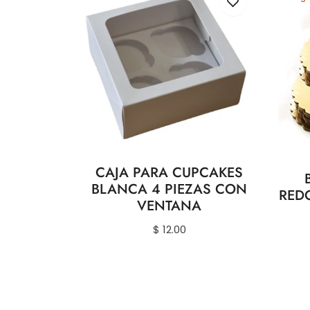
CAJA PARA CUPCAKES
BLANCA 4 PIEZAS CON
RED
VENTANA
Precio
$ 12.00
habitual