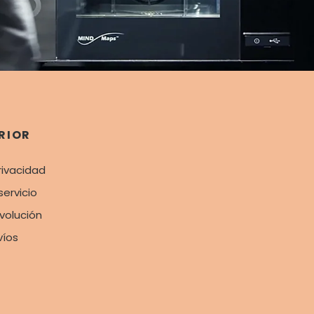
RIOR
rivacidad
servicio
evolución
víos