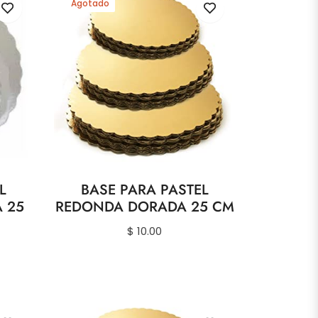
Agotado
L
BASE PARA PASTEL
 25
REDONDA DORADA 25 CM
Precio
$ 10.00
habitual