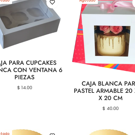
otado
Agotado
JA PARA CUPCAKES
NCA CON VENTANA 6
PIEZAS
CAJA BLANCA PA
Precio
$ 14.00
PASTEL ARMABLE 20 
habitual
X 20 CM
Precio
$ 40.00
habitual
otado