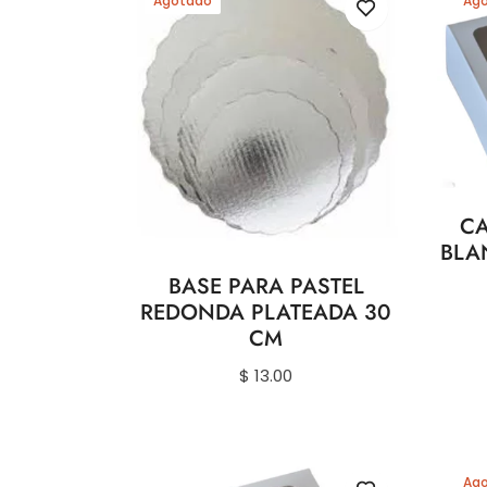
Agotado
Ag
CA
BLA
BASE PARA PASTEL
REDONDA PLATEADA 30
CM
Precio
$ 13.00
habitual
Ag