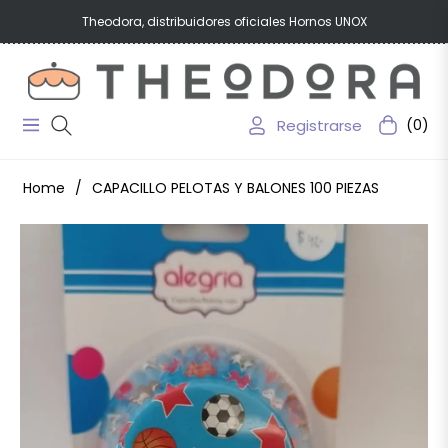
Theodora, distribuidores oficiales Hornos UNOX
Registrarse
(0)
Navigation
Carrito
Home
/
CAPACILLO PELOTAS Y BALONES 100 PIEZAS