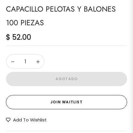
CAPACILLO PELOTAS Y BALONES
100 PIEZAS
$ 52.00
Precio
habitual
−
+
AGOTADO
JOIN WAITLIST
Add To Wishlist