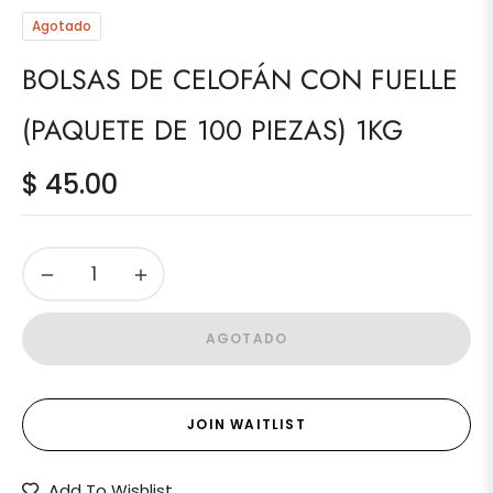
Agotado
BOLSAS DE CELOFÁN CON FUELLE
(PAQUETE DE 100 PIEZAS) 1KG
$ 45.00
Precio
habitual
−
+
AGOTADO
JOIN WAITLIST
Add To Wishlist