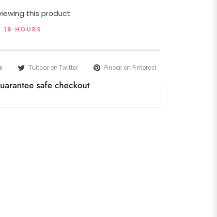
iewing this product
T 18 HOURS
k
Tuitear en Twitter
Pinear en Pinterest
uarantee safe checkout