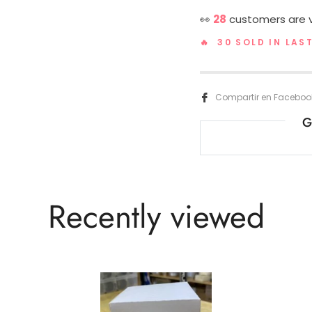
👀
17
customers are v
🔥 30 SOLD IN LAS
Compartir en Faceboo
G
Recently viewed