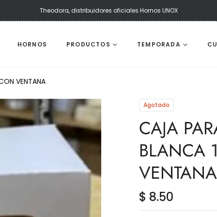
Theodora, distribuidores oficiales Hornos UNOX
HORNOS
PRODUCTOS
TEMPORADA
C
 CON VENTANA
Agotado
CAJA PA
BLANCA 1
VENTANA
$ 8.50
Precio
habitual