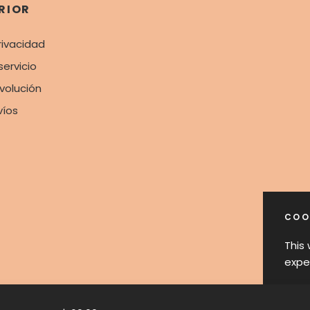
RIOR
rivacidad
servicio
evolución
víos
COO
This
expe