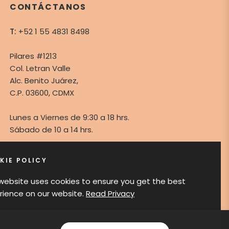
CONTÁCTANOS
T:
+52 1 55 4831 8498
Pilares #1213
Col. Letran Valle
Alc. Benito Juárez,
C.P. 03600, CDMX
Lunes a Viernes de 9:30 a 18 hrs.
Sábado de 10 a 14 hrs.
KIE POLICY
Tiktok
Fb
Ins
 website uses cookies to ensure you get the best
rience on our website.
Read Privacy
GOT IT!