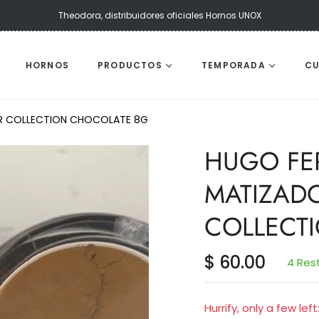
Theodora, distribuidores oficiales Hornos UNOX
HORNOS
PRODUCTOS
TEMPORADA
C
R COLLECTION CHOCOLATE 8G
HUGO FE
MATIZAD
COLLECT
$ 60.00
4 Res
Precio
habitual
Hurrify, only a few left