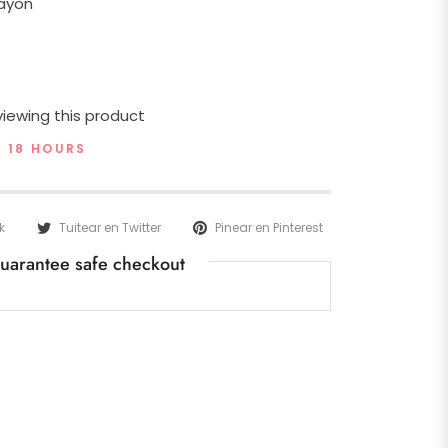
Rayon
iewing this product
T 18 HOURS
k
Tuitear en Twitter
Pinear en Pinterest
uarantee safe checkout