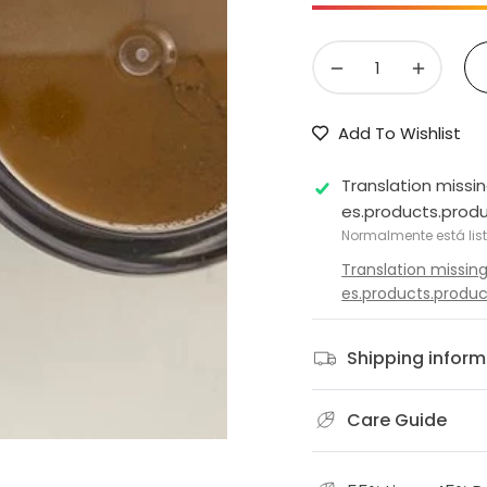
−
+
Add To Wishlist
Translation missin
es.products.produ
Normalmente está lis
Translation missing
es.products.product
Shipping inform
Care Guide