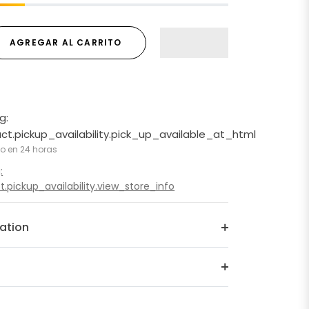
AGREGAR AL CARRITO
g:
ct.pickup_availability.pick_up_available_at_html
to en 24 horas
:
.pickup_availability.view_store_info
ation