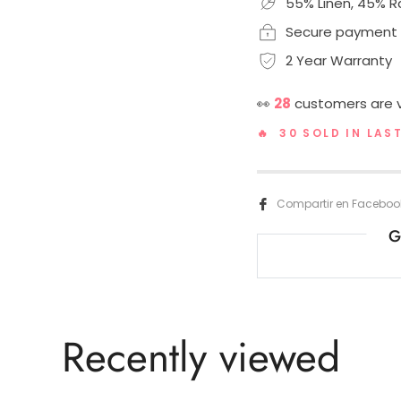
55% Linen, 45% 
Secure payment
2 Year Warranty
👀
28
customers are v
🔥 30 SOLD IN LAS
Compartir en Faceboo
G
Recently viewed