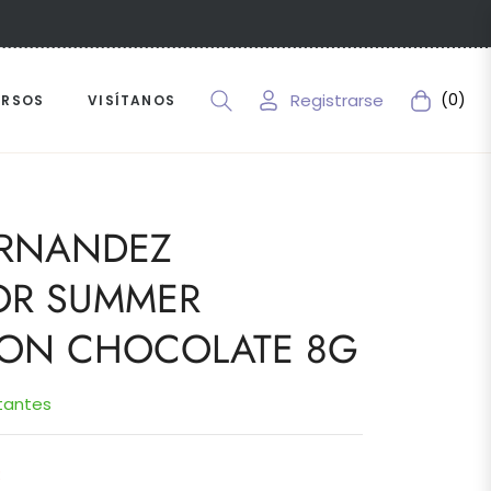
Registrarse
(0)
URSOS
VISÍTANOS
Carrito
RNANDEZ
OR SUMMER
ION CHOCOLATE 8G
tantes
: